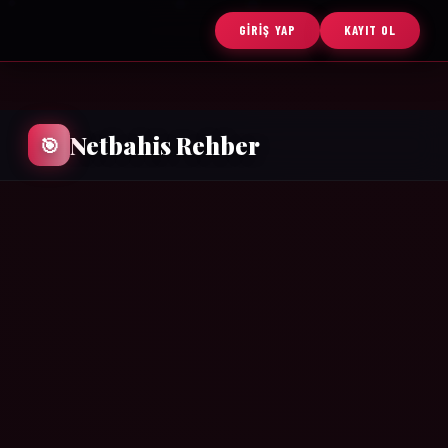
GIRIŞ YAP
KAYIT OL
Netbahis Rehber
🎯