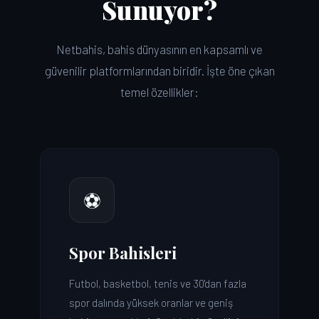
Sunuyor?
Netbahis, bahis dünyasının en kapsamlı ve
güvenilir platformlarından biridir. İşte öne çıkan
temel özellikler:
⚽
Spor Bahisleri
Futbol, basketbol, tenis ve 30'dan fazla
spor dalında yüksek oranlar ve geniş