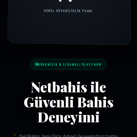
GENEL GÜVENILIRLIK PUANI
GÜVENILIR & LISANSLI PLATFORM
Netbahis ile
Güvenli Bahis
Deneyimi
NetBahis Yeni Giriş Adresi ile kesintisiz bahis