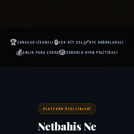
🏆
🔒
✅
CURAÇAO LISANSLI
256-BIT SSL
KYC DOĞRULAMALI
💰
🎲
ANLIK PARA ÇEKME
SORUMLU OYUN POLITIKASI
PLATFORM ÖZELLIKLERI
Netbahis Ne