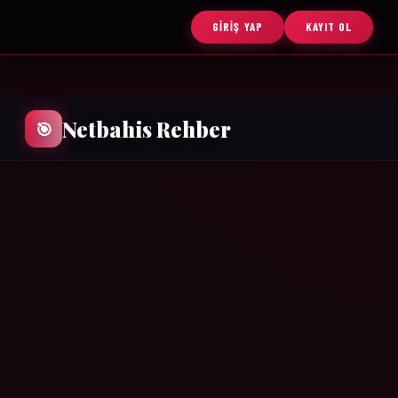
GIRIŞ YAP
KAYIT OL
Netbahis Rehber
🎯