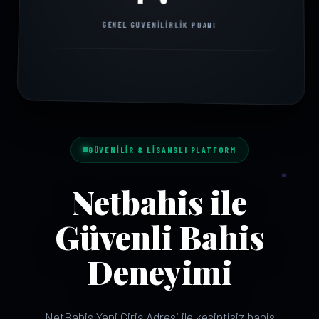
GENEL GÜVENILIRLIK PUANI
GÜVENILIR & LISANSLI PLATFORM
Netbahis ile
Güvenli Bahis
Deneyimi
NetBahis Yeni Giriş Adresi ile kesintisiz bahis