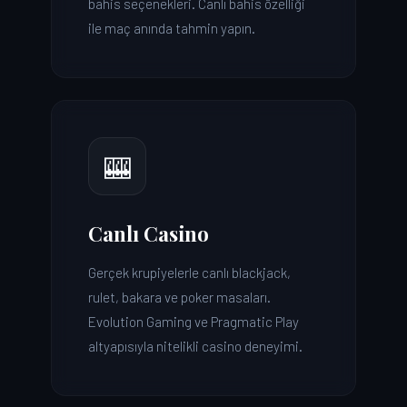
bahis seçenekleri. Canlı bahis özelliği
ile maç anında tahmin yapın.
🎰
Canlı Casino
Gerçek krupiyelerle canlı blackjack,
rulet, bakara ve poker masaları.
Evolution Gaming ve Pragmatic Play
altyapısıyla nitelikli casino deneyimi.