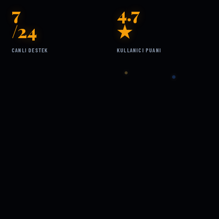
7
4.7
/24
★
CANLI DESTEK
KULLANICI PUANI