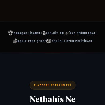
🏆
🔒
✅
CURAÇAO LISANSLI
256-BIT SSL
KYC DOĞRULAMALI
💰
🎲
ANLIK PARA ÇEKME
SORUMLU OYUN POLITIKASI
PLATFORM ÖZELLIKLERI
Netbahis Ne