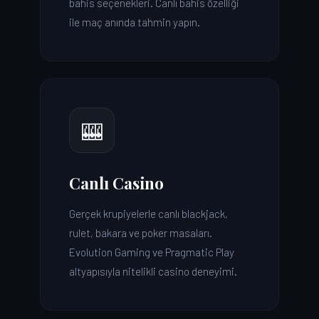
bahis seçenekleri. Canlı bahis özelliği
ile maç anında tahmin yapın.
🎰
Canlı Casino
Gerçek krupiyelerle canlı blackjack,
rulet, bakara ve poker masaları.
Evolution Gaming ve Pragmatic Play
altyapısıyla nitelikli casino deneyimi.