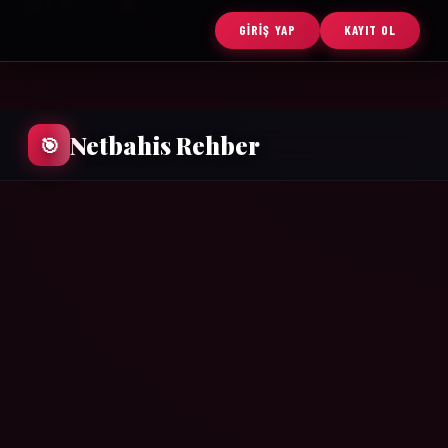
GIRIŞ YAP
KAYIT OL
Netbahis Rehber
🎯