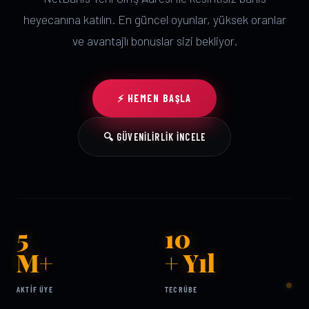
heyecanına katılın. En güncel oyunlar, yüksek oranlar
ve avantajlı bonuslar sizi bekliyor.
⚡ HEMEN BAŞLA
🔍 GÜVENILIRLIK İNCELE
5
10
M+
+ Yıl
AKTIF ÜYE
TECRÜBE