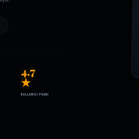
4.7
★
KULLANICI PUANI