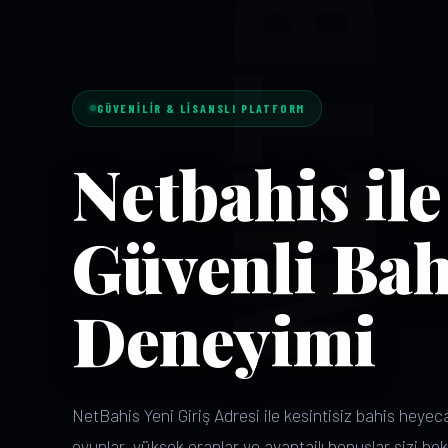
GÜVENILIR & LISANSLI PLATFORM
Netbahis ile
Güvenli Bah
Deneyimi
NetBahis Yeni Giriş Adresi ile kesintisiz bahis heyec
oyunlar, yüksek oranlar ve avantajlı bonuslar sizi bekl