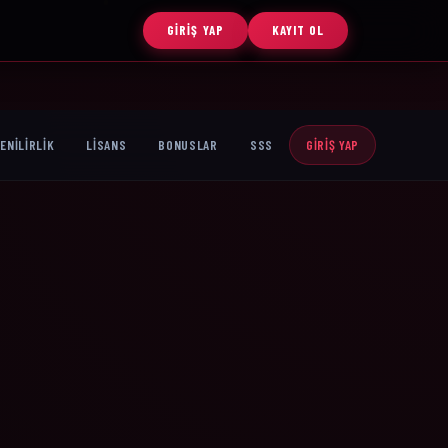
GIRIŞ YAP
KAYIT OL
ENILIRLIK
LISANS
BONUSLAR
SSS
GIRIŞ YAP