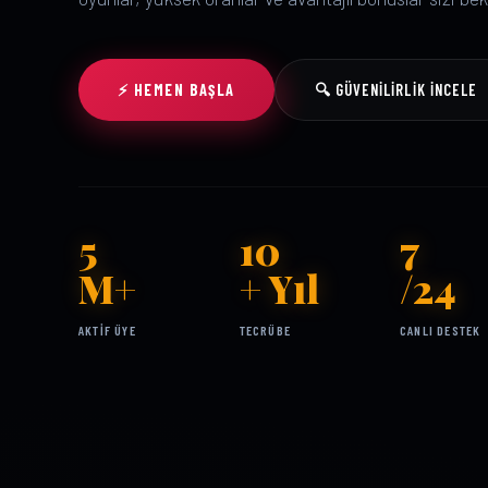
⚡ HEMEN BAŞLA
🔍 GÜVENILIRLIK İNCELE
5
10
7
M+
+ Yıl
/24
AKTIF ÜYE
TECRÜBE
CANLI DESTEK