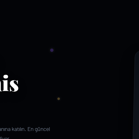
is
anına katılın. En güncel
iyor.