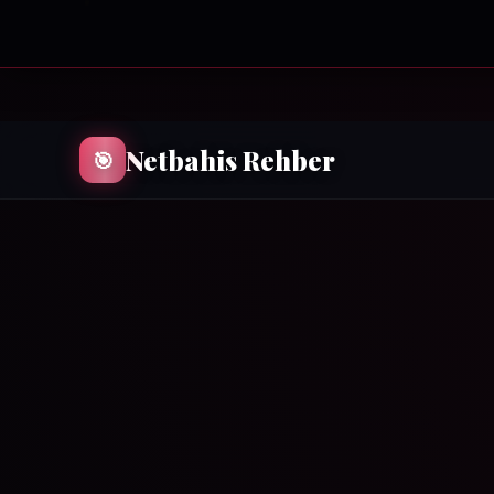
Netbahis Rehber
🎯