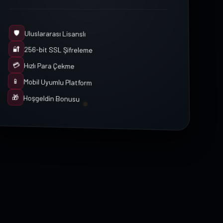
🛡️
Uluslararası Lisanslı
🔐
256-bit SSL Şifreleme
💳
Hızlı Para Çekme
📱
Mobil Uyumlu Platform
🎁
Hoşgeldin Bonusu