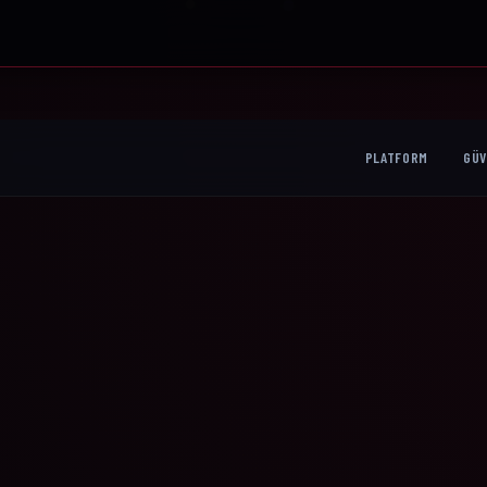
PLATFORM
GÜV