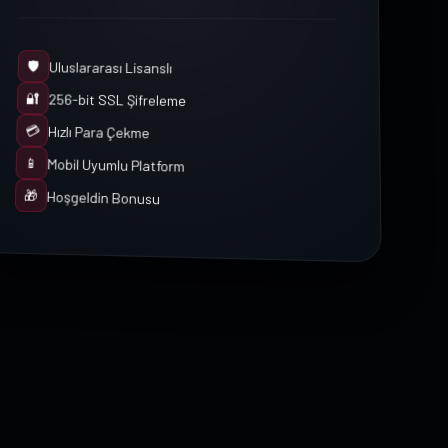
🛡️
Uluslararası Lisanslı
🔐
256-bit SSL Şifreleme
💳
Hızlı Para Çekme
📱
Mobil Uyumlu Platform
🎁
Hoşgeldin Bonusu