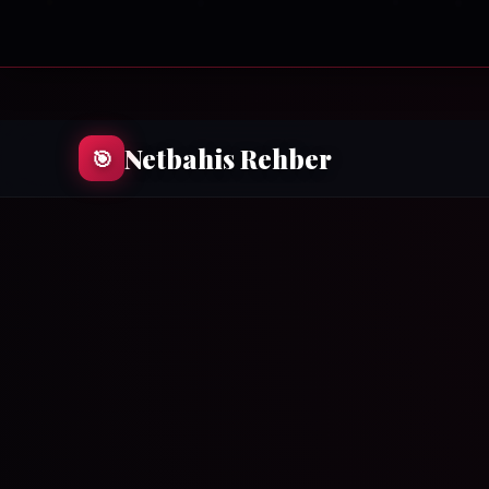
Netbahis Rehber
🎯