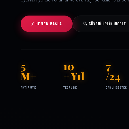
⚡ HEMEN BAŞLA
🔍 GÜVENILIRLIK İNCELE
5
10
7
M+
+ Yıl
/24
AKTIF ÜYE
TECRÜBE
CANLI DESTEK