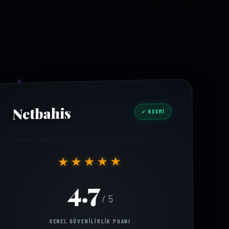
Netbahis
✓ RESMI
★★★★★
4.7
/ 5
GENEL GÜVENILIRLIK PUANI