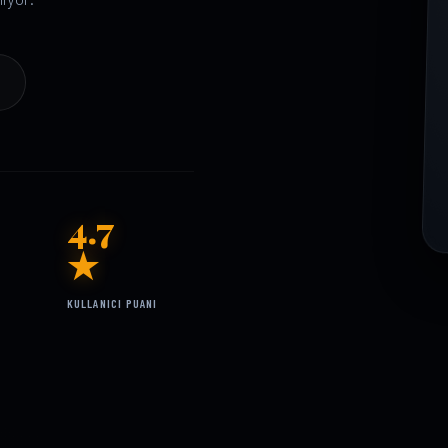
4.7
★
KULLANICI PUANI