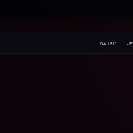
PLATFORM
GÜV