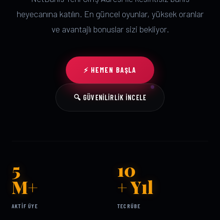
heyecanına katılın. En güncel oyunlar, yüksek oranlar
ve avantajlı bonuslar sizi bekliyor.
⚡ HEMEN BAŞLA
🔍 GÜVENILIRLIK İNCELE
5
10
M+
+ Yıl
AKTIF ÜYE
TECRÜBE