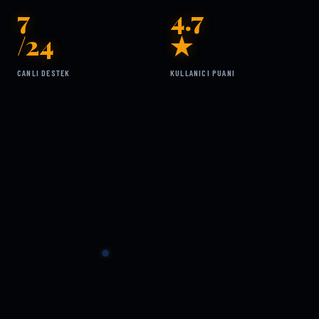
7
4.7
/24
★
CANLI DESTEK
KULLANICI PUANI