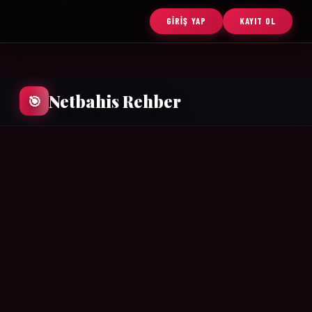
GIRIŞ YAP
KAYIT OL
Netbahis Rehber
🎯