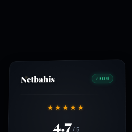
Netbahis
✓ RESMI
★★★★★
4.7
/ 5