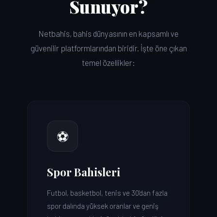
Sunuyor?
Netbahis, bahis dünyasının en kapsamlı ve
güvenilir platformlarından biridir. İşte öne çıkan
temel özellikler:
⚽
Spor Bahisleri
Futbol, basketbol, tenis ve 30'dan fazla
spor dalında yüksek oranlar ve geniş