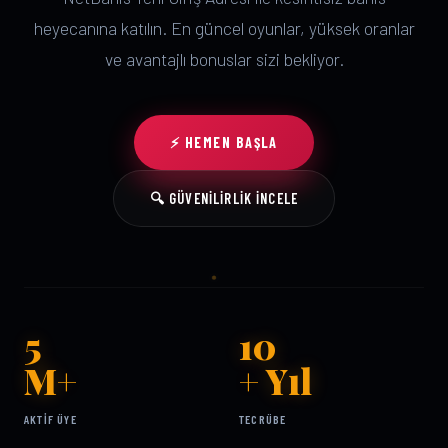
heyecanına katılın. En güncel oyunlar, yüksek oranlar
ve avantajlı bonuslar sizi bekliyor.
⚡ HEMEN BAŞLA
🔍 GÜVENILIRLIK İNCELE
5
10
M+
+ Yıl
AKTIF ÜYE
TECRÜBE