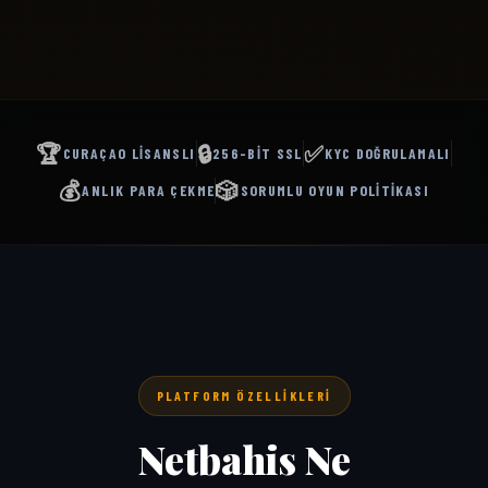
🏆
🔒
✅
CURAÇAO LISANSLI
256-BIT SSL
KYC DOĞRULAMALI
💰
🎲
ANLIK PARA ÇEKME
SORUMLU OYUN POLITIKASI
PLATFORM ÖZELLIKLERI
Netbahis Ne