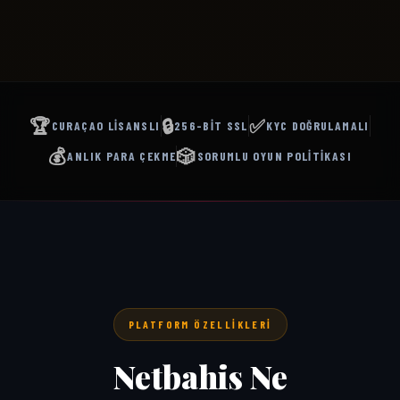
🏆
🔒
✅
CURAÇAO LISANSLI
256-BIT SSL
KYC DOĞRULAMALI
💰
🎲
ANLIK PARA ÇEKME
SORUMLU OYUN POLITIKASI
PLATFORM ÖZELLIKLERI
Netbahis Ne