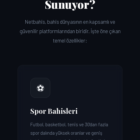
Sunuyor?
Netbahis, bahis dünyasının en kapsamlı ve
güvenilir platformlarından biridir. İşte öne çıkan
temel özellikler:
⚽
Spor Bahisleri
Futbol, basketbol, tenis ve 30'dan fazla
spor dalında yüksek oranlar ve geniş