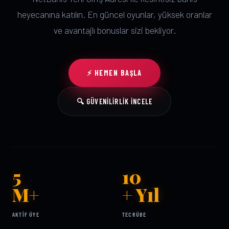
heyecanına katılın. En güncel oyunlar, yüksek oranlar
ve avantajlı bonuslar sizi bekliyor.
⚡ HEMEN BAŞLA
🔍 GÜVENILIRLIK İNCELE
5
10
M+
+ Yıl
AKTIF ÜYE
TECRÜBE