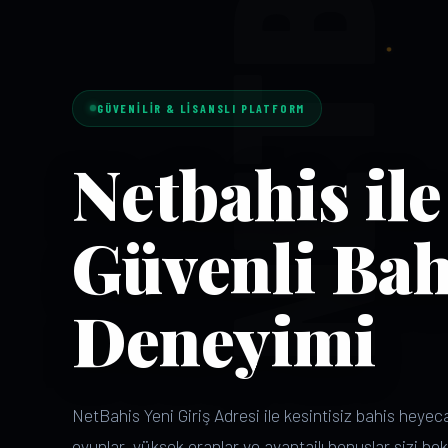
GÜVENILIR & LISANSLI PLATFORM
Netbahis ile
Güvenli Bah
Deneyimi
NetBahis Yeni Giriş Adresi ile kesintisiz bahis heyec
oyunlar, yüksek oranlar ve avantajlı bonuslar sizi bekl