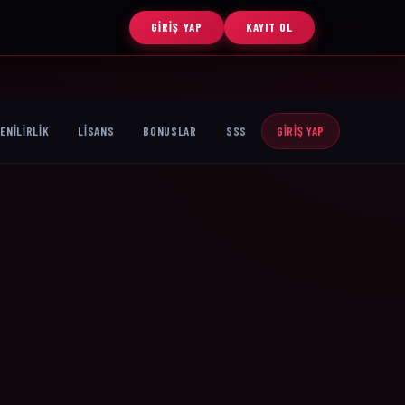
GIRIŞ YAP
KAYIT OL
ENILIRLIK
LISANS
BONUSLAR
SSS
GIRIŞ YAP