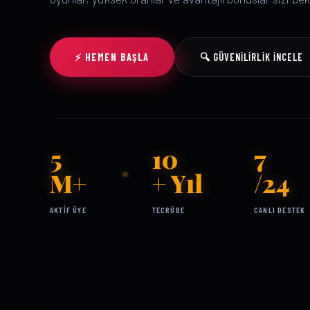
⚡ HEMEN BAŞLA
🔍 GÜVENILIRLIK İNCELE
5
10
7
M+
+ Yıl
/24
AKTIF ÜYE
TECRÜBE
CANLI DESTEK