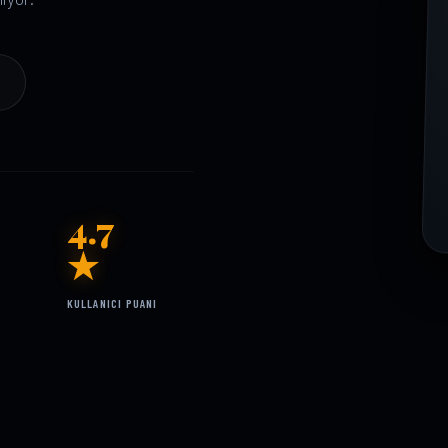
4.7
★
KULLANICI PUANI