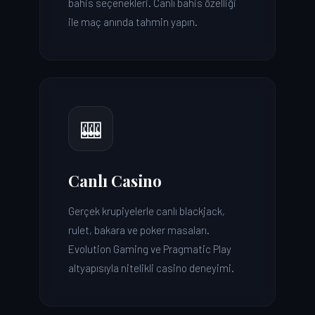
bahis seçenekleri. Canlı bahis özelliği
ile maç anında tahmin yapın.
🎰
Canlı Casino
Gerçek krupiyelerle canlı blackjack,
rulet, bakara ve poker masaları.
Evolution Gaming ve Pragmatic Play
altyapısıyla nitelikli casino deneyimi.