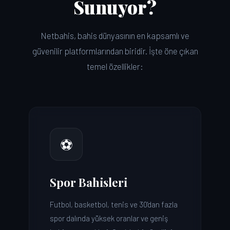
Sunuyor?
Netbahis, bahis dünyasının en kapsamlı ve
güvenilir platformlarından biridir. İşte öne çıkan
temel özellikler:
⚽
Spor Bahisleri
Futbol, basketbol, tenis ve 30'dan fazla
spor dalında yüksek oranlar ve geniş