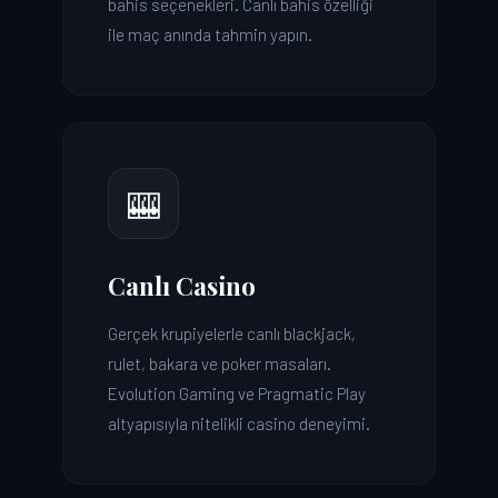
bahis seçenekleri. Canlı bahis özelliği
ile maç anında tahmin yapın.
🎰
Canlı Casino
Gerçek krupiyelerle canlı blackjack,
rulet, bakara ve poker masaları.
Evolution Gaming ve Pragmatic Play
altyapısıyla nitelikli casino deneyimi.