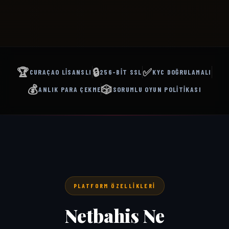
🏆
🔒
✅
CURAÇAO LISANSLI
256-BIT SSL
KYC DOĞRULAMALI
💰
🎲
ANLIK PARA ÇEKME
SORUMLU OYUN POLITIKASI
PLATFORM ÖZELLIKLERI
Netbahis Ne