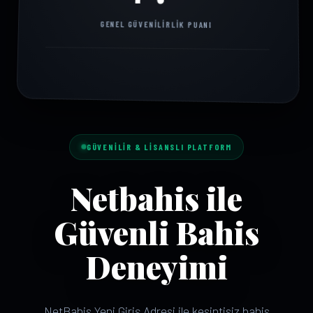
GENEL GÜVENILIRLIK PUANI
GÜVENILIR & LISANSLI PLATFORM
Netbahis ile
Güvenli Bahis
Deneyimi
NetBahis Yeni Giriş Adresi ile kesintisiz bahis