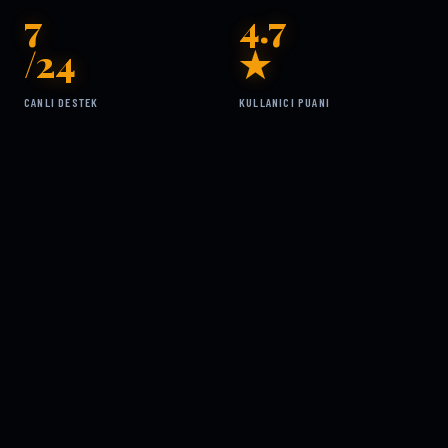
7
4.7
/24
★
CANLI DESTEK
KULLANICI PUANI