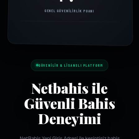
GENEL GÜVENILIRLIK PUANI
GÜVENILIR & LISANSLI PLATFORM
Netbahis ile
Güvenli Bahis
Deneyimi
NetBahis Yeni Giriş Adresi ile kesintisiz bahis