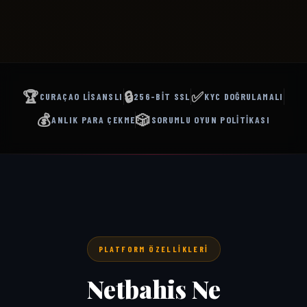
🏆
🔒
✅
CURAÇAO LISANSLI
256-BIT SSL
KYC DOĞRULAMALI
💰
🎲
ANLIK PARA ÇEKME
SORUMLU OYUN POLITIKASI
PLATFORM ÖZELLIKLERI
Netbahis Ne