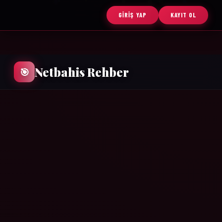
GIRIŞ YAP
KAYIT OL
Netbahis Rehber
🎯