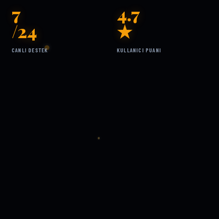
7
4.7
/24
★
CANLI DESTEK
KULLANICI PUANI