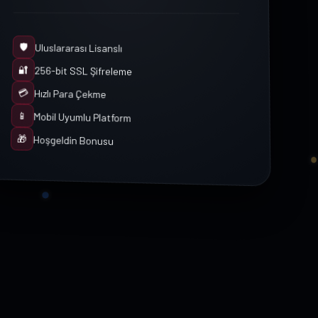
🛡️
Uluslararası Lisanslı
🔐
256-bit SSL Şifreleme
💳
Hızlı Para Çekme
📱
Mobil Uyumlu Platform
🎁
Hoşgeldin Bonusu