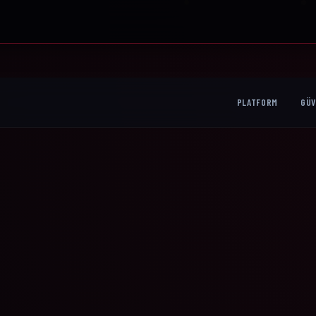
PLATFORM
GÜV