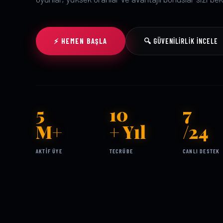
⚡ HEMEN BAŞLA
🔍 GÜVENILIRLIK İNCELE
5
10
7
M+
+ Yıl
/24
AKTIF ÜYE
TECRÜBE
CANLI DESTEK