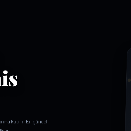
is
anına katılın. En güncel
iyor.