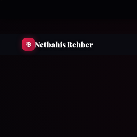
Netbahis Rehber
🎯