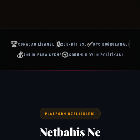
🏆
🔒
✅
CURAÇAO LISANSLI
256-BIT SSL
KYC DOĞRULAMALI
💰
🎲
ANLIK PARA ÇEKME
SORUMLU OYUN POLITIKASI
PLATFORM ÖZELLIKLERI
Netbahis Ne