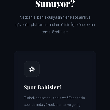
Sunuyor?
Netbahis, bahis dünyasının en kapsamlı ve
güvenilir platformlarından biridir. İşte öne çıkan
temel özellikler:
⚽
Spor Bahisleri
Futbol, basketbol, tenis ve 30'dan fazla
spor dalında yüksek oranlar ve geniş