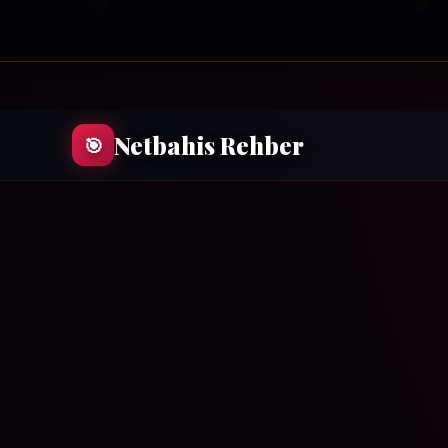
Netbahis Rehber
🎯