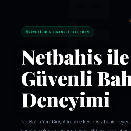
GÜVENILIR & LISANSLI PLATFORM
Netbahis ile
Güvenli Bah
Deneyimi
NetBahis Yeni Giriş Adresi ile kesintisiz bahis heyec
oyunlar, yüksek oranlar ve avantajlı bonuslar sizi bekl